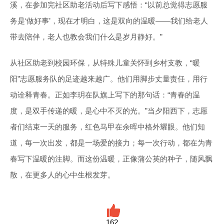
溪，在参加完社区助老活动后写下感悟：“以前总觉得志愿服
务是‘做好事’，现在才明白，这是双向的温暖——我们给老人
带去陪伴，老人也教会我们什么是岁月静好。”
从社区助老到校园环保，从特殊儿童关怀到乡村支教，“暖
阳”志愿服务队的足迹越来越广。他们用脚步丈量责任，用行
动诠释青春。正如李玥在队旗上写下的那句话：“青春的温
度，是双手传递的暖，是心中不灭的光。”当夕阳西下，志愿
者们结束一天的服务，红色马甲在余晖中格外耀眼。他们知
道，每一次出发，都是一场爱的接力；每一次行动，都在为青
春写下温暖的注脚。而这份温暖，正像蒲公英的种子，随风飘
散，在更多人的心中生根发芽。
162