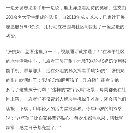
一边分发志愿者手册一边说，脸上洋溢着期待的笑容。这支由
200余名大学生组成的队伍，自2018年成立以来，已累计开展
志愿服务800余次，用行动在校园与社区间搭起了一座温暖的
桥梁。
“张奶奶，您看这里点一下，视频通话就接通了！”在和平社区
的老年活动中心，志愿者王昊正耐心地教78岁的张奶奶使用智
能手机。屏幕那头，远在外地的孙女挥着手喊“奶奶”，张奶奶
的眼眶瞬间红了：“以前总怕麻烦孩子，现在随时能看见她，
多亏了这些孩子们啊！”这样的“数字反哺”场景，每周都会在社
区上演。志愿者们不仅帮老人解决手机操作难题，还会陪他们
读报、下棋，用年轻人的活力驱散孤独。今年65岁的刘爷爷
说：“这些孩子比自家孙辈还贴心，每次来都带水果，陪我聊
家常，感觉日子都亮堂了。”