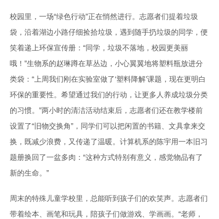
校园里，一场“绿色行动”正在悄然进行。志愿者们提着垃圾
袋，沿着湖边小路仔细捡拾垃圾，遇到随手扔垃圾的同学，便
笑着递上环保宣传册：“同学，垃圾不落地，校园更美丽
哦！”生物系的赵琳蹲在草丛边，小心翼翼地将塑料瓶放进分
类袋：“上周我们刚在实验室做了‘塑料降解’课题，现在更明白
环保的重要性。希望通过我们的行动，让更多人养成垃圾分类
的习惯。”两小时的清洁活动结束后，志愿者们还在教学楼前
设置了“旧物交换角”，同学们可以把闲置的书籍、文具拿来交
换，既减少浪费，又传递了温暖。计算机系的陈宇用一本旧习
题册换回了一盆多肉：“这种方式特别有意义，感觉物品有了
新的生命。”
周末的特殊儿童学校里，总能听到孩子们的欢笑声。志愿者们
带着绘本、画笔和玩具，陪孩子们做游戏、学画画。“老师，