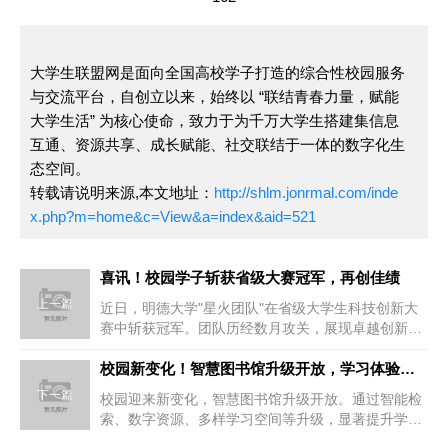
大学生联盟网是面向全国高校学子打造的综合性校园服务
与交流平台，自创立以来，始终以 “联结青春力量，赋能
大学生活” 为核心使命，致力于为千万大学生搭建集信息
互通、资源共享、成长赋能、社交联结于一体的数字化生
态空间。
转载请说明来源,本文地址：
http://shlm.jonrmal.com/inde
x.php?m=home&c=View&a=index&aid=521
喜讯！校园学子斩获省级大赛冠军，再创佳绩
上一篇
近日，明德大学"星火团队"在省级大学生科技创新大
赛中斩获冠军。团队历经数月攻关，展现卓越创新能
力与协作精神，为校园再创佳...
校园新变化！智慧图书馆升级开放，学习体验大提升
下一篇
校园迎来新变化，智慧图书馆升级开放。通过智能检
索、数字资源、多样学习空间等升级，显著提升学生
学习体验，打造现代化学习新场...