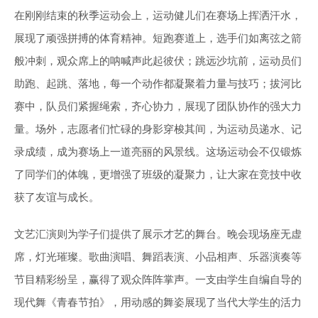
在刚刚结束的秋季运动会上，运动健儿们在赛场上挥洒汗水，
展现了顽强拼搏的体育精神。短跑赛道上，选手们如离弦之箭
般冲刺，观众席上的呐喊声此起彼伏；跳远沙坑前，运动员们
助跑、起跳、落地，每一个动作都凝聚着力量与技巧；拔河比
赛中，队员们紧握绳索，齐心协力，展现了团队协作的强大力
量。场外，志愿者们忙碌的身影穿梭其间，为运动员递水、记
录成绩，成为赛场上一道亮丽的风景线。这场运动会不仅锻炼
了同学们的体魄，更增强了班级的凝聚力，让大家在竞技中收
获了友谊与成长。
文艺汇演则为学子们提供了展示才艺的舞台。晚会现场座无虚
席，灯光璀璨。歌曲演唱、舞蹈表演、小品相声、乐器演奏等
节目精彩纷呈，赢得了观众阵阵掌声。一支由学生自编自导的
现代舞《青春节拍》，用动感的舞姿展现了当代大学生的活力