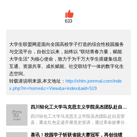
633
大学生联盟网是面向全国高校学子打造的综合性校园服务
与交流平台，自创立以来，始终以 “联结青春力量，赋能
大学生活” 为核心使命，致力于为千万大学生搭建集信息
互通、资源共享、成长赋能、社交联结于一体的数字化生
态空间。
转载请说明来源,本文地址：
http://shlm.jonrmal.com/inde
x.php?m=home&c=View&a=index&aid=519
四川轻化工大学马克思主义学院吴杰团队赴自贡荣县：重走红色足迹
上一篇
四川轻化工大学马克思主义学院吴杰团队赴自贡荣
县，重走红色足迹开展党史宣讲，通过革命故事分
享、互动问答等形式，覆盖500余...
喜讯！校园学子斩获省级大赛冠军，再创佳绩