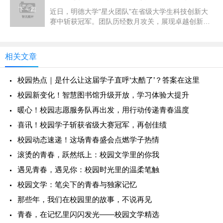
下一篇
近日，明德大学"星火团队"在省级大学生科技创新大
赛中斩获冠军。团队历经数月攻关，展现卓越创新能
力与协作精神，为校园再创佳...
相关文章
校园热点｜是什么让这届学子直呼‘太酷了’？答案在这里
校园新变化！智慧图书馆升级开放，学习体验大提升
暖心！校园志愿服务队再出发，用行动传递青春温度
喜讯！校园学子斩获省级大赛冠军，再创佳绩
校园动态速递！这场青春盛会点燃学子热情
滚烫的青春，跃然纸上：校园文学里的你我
遇见青春，遇见你：校园时光里的温柔笔触
校园文学：笔尖下的青春与独家记忆
那些年，我们在校园里的故事，不说再见
青春，在记忆里闪闪发光——校园文学精选