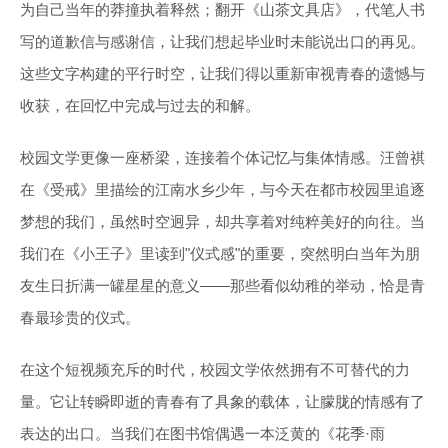
为自己当年的莽撞执着释然；翻开《山茶文具店》，代笔人书
写的道歉信与感谢信，让我们想起毕业时未能说出口的再见。
这些文字构建的平行时空，让我们得以重新审视青春的遗憾与
收获，在回忆中完成与过去的和解。
校园文学更像一座桥梁，连接着个体记忆与集体情感。汪曾祺
在《受戒》里描绘的江南水乡少年，与今天在都市校园里追逐
梦想的我们，虽然时空迥异，却共享着对纯粹美好的向往。当
我们在《小王子》里读到"仪式感"的重要，突然明白当年为朋
友生日折满一罐星星的意义——那些看似幼稚的举动，恰是青
春最珍贵的仪式。
在这个短视频充斥的时代，校园文学依然拥有不可替代的力
量。它让转瞬即逝的青春有了具象的载体，让朦胧的情感有了
表达的出口。当我们在图书馆偶遇一本泛黄的《花季·雨