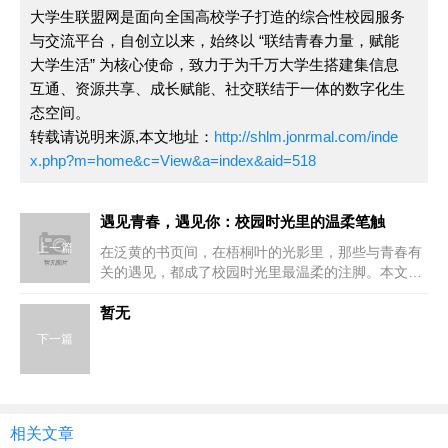
大学生联盟网是面向全国高校学子打造的综合性校园服务
与交流平台，自创立以来，始终以 “联结青春力量，赋能
大学生活” 为核心使命，致力于为千万大学生搭建集信息
互通、资源共享、成长赋能、社交联结于一体的数字化生
态空间。
转载请说明来源,本文地址：
http://shlm.jonrmal.com/inde
x.php?m=home&c=View&a=index&aid=518
遇见青春，遇见你：校园时光里的温柔笔触
上一篇
在泛黄的书页间，在梧桐叶的光影里，那些与青春有
关的遇见，都成了校园时光里最温柔的注脚。本文用
细腻笔触，带你重温那段纯粹又...
暂无
下一篇
相关文章