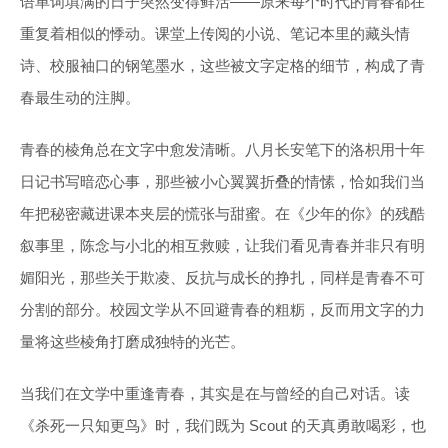
语单词填满的日子突然变得鲜活——原来每个时代的青春都在
重复着相似的悸动。课堂上传阅的小说、笔记本里的藏头情
诗、校服袖口的钢笔墨水，这些被文字定格的细节，构成了青
春最生动的注脚。
青春的棱角总在文字中愈发清晰。八月长安笔下的洛枳用十年
日记书写暗恋心事，那些被小心翼翼折叠的情愫，恰如我们当
年把秘密藏进课本夹层的慌张与甜蜜。在《少年的你》的残酷
叙事里，陈念与小北的相互救赎，让我们看见青春并非只有明
媚阳光，那些关于欺凌、反抗与成长的挣扎，同样是青春不可
分割的部分。校园文学从不回避青春的粗粝，反而用文字的力
量将这些棱角打磨成独特的光芒。
当我们在文学中重逢青春，其实是在与曾经的自己对话。读
《杀死一只知更鸟》时，我们既为 Scout 的天真勇敢喝彩，也