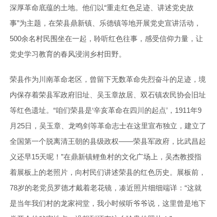
深厚革命底蕴的土地。他们以“重走红色足迹、讲述党史故
事”为主题，在荣县鼎新镇、乐德镇等地开展党史宣讲活动，
500余名村民围坐在一起，聆听红色往事，感受信仰力量，让
党史学习教育的春风浸润乡村田野。
荣县作为川南革命老区，曾留下无数革命先烈奋斗的足迹，境
内保存着荣县军政府旧址、吴玉章故居、双石镇农民协会旧址
等红色遗址。“咱们荣县是‘辛亥革命在四川的起点’，1911年9
月25日，吴玉章、龙鸣剑等革命志士在这里宣布独立，建立了
全国第一个脱离清王朝的县级政权——荣县军政府，比武昌起
义还早15天呢！”在鼎新镇鲤鱼村的文化广场上，吴杰教授指
着展板上的老照片，向村民们讲述荣县的红色历史。展板前，
78岁的老党员罗德才戴着老花镜，凑近照片细细端详：“这就
是当年我们村的龙家祠堂，我小时候听爷爷说，这里曾是地下