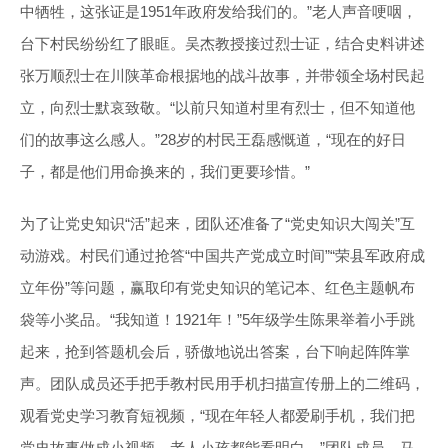
中牺牲，这张证是1951年政府发给我们的。”老人声音哽咽，
台下村民纷纷红了眼眶。吴杰教授接过烈士证，结合史料讲述
张万顺烈士在川陕革命根据地的战斗故事，并带领全场村民起
立，向烈士默哀致敬。“以前只知道村里有烈士，但不知道他
们的故事这么感人。”28岁的村民王磊感慨道，“现在的好日
子，都是他们用命换来的，我们更要珍惜。”
为了让党史知识“活”起来，团队还准备了“党史知识大闯关”互
动游戏。村民们通过抢答“中国共产党成立时间”“荣县军政府成
立年份”等问题，赢取印有党史知识的笔记本、红色主题帆布
袋等小奖品。“我知道！1921年！”5年级学生陈果举着小手跳
起来，抢到答题机会后，骄傲地说出答案，台下响起阵阵掌
声。团队成员还手把手教村民用手机扫描宣传册上的二维码，
观看党史学习教育短视频，“现在年轻人都爱刷手机，我们把
党史故事做成小视频，老人小孩都能看明白。”团队成员、马