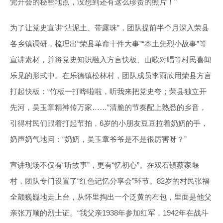
党开会的秘密地点，没想到还有这么珍贵的照片！”
为了让党史宣讲“沾泥土、带露珠”，团队提前半个月深入荣县
各乡镇调研，梳理出“荣县革命十件大事”“本土先烈小故事”等
宣讲素材，并将党史知识融入方言快板、山歌对唱等村民喜闻
乐见的形式中。在乐德镇松林村，团队成员李雨欣用荣县方言
打起快板：“竹板一打哗啦啦，听我来把党史夸；荣县独立开
先河，吴玉章精神传万家……”清脆的节奏配上熟悉的乡音，
引得村民们跟着打起节拍，6岁的小朋友豆豆拉着奶奶的手，
奶声奶气地问：“奶奶，吴玉章爷爷是不是很厉害呀？”
宣讲现场不仅有“听故事”，更有“忆初心”。在双石镇蔡家堰
村，团队专门设置了“红色记忆分享会”环节。82岁的村民张福
全颤巍巍地走上台，从怀里掏出一个泛黄的布包，里面是他父
亲张万顺的烈士证。“我父亲1938年参加红军，1942年在战斗